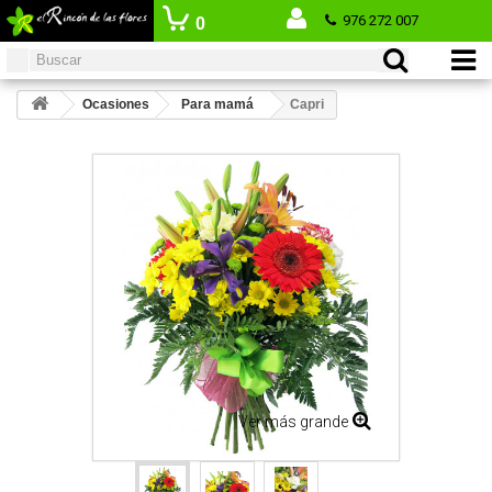
976 272 007
0
Iniciar
producto
CATEGORÍA
sesión
Productos
Ocasiones
Para mamá
Capri
Ver más grande