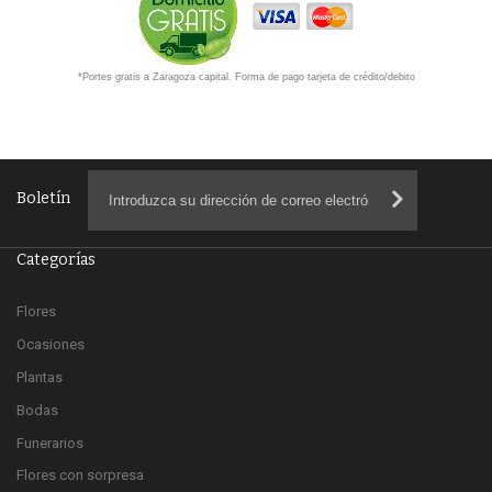
*Portes gratis a Zaragoza capital. Forma de pago tarjeta de crédito/debito
Boletín
Categorías
Flores
Ocasiones
Plantas
Bodas
Funerarios
Flores con sorpresa